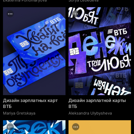
Дизайн зарплатных карт
Дизайн зарплатной карты
ВТБ
ВТБ
Mariya Gretskaya
Aleksandra Ulybysheva