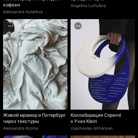
кофеен
Angelina Lutfullina
Aleksandra Astafeva
Живой мрамор и Петербург
Коллаборация Coperni
через текстуры
х Yves Klein
Aleksandra Kozina
Vyacheslav Ishhanyan