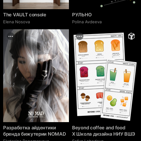
The VAULT console
РУЛЬНО
Elena Nosova
Polina Avdeeva
Разработка айдентики
Beyond coffee and food
бренда бижутерии NOMAD
Х Школа дизайна НИУ ВШЭ
Ekaterina Ponomaryova
Sofya Lebedeva