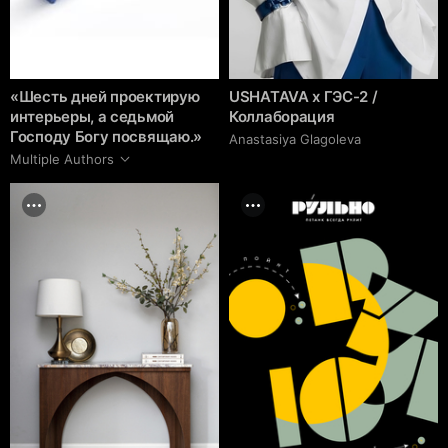
«Шесть дней проектирую
USHATAVA x ГЭС-2 /
интерьеры, а седьмой
Коллаборация
Господу Богу посвящаю.»
Anastasiya Glagoleva
Multiple Authors