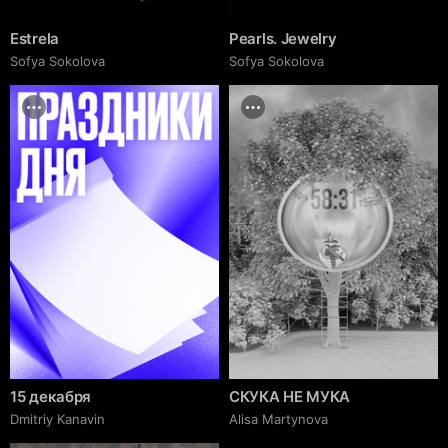
Estrela
Pearls. Jewelry
Sofya Sokolova
Sofya Sokolova
15 декабря
СКУКА НЕ МУКА
Dmitriy Kanavin
Alisa Martynova