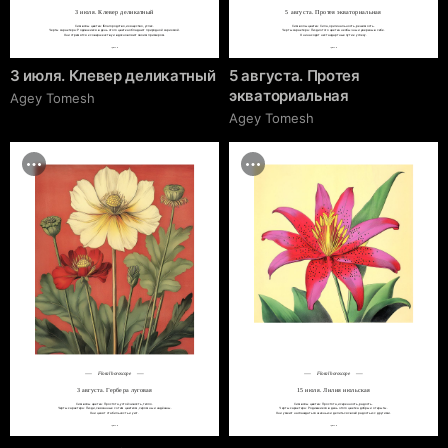
3 июля. Клевер деликатный
5 августа. Протея экваториальная
Символы цветка: Благородство, изящество, успех.

Символы цветка: Сила, оригинальность, решимость.

Черты характера: Родившиеся в день этого цветка обладают природной харизмой.

Черты характера: Люди этого цветка необычны и уверены в себе.

Они стремятся к совершенству и вдохновляют своим примером.
Они находят нестандартные пути к успеху.
cgrave.ru
cgrave.ru
3 июля. Клевер деликатный
5 августа. Протея
экваториальная
Agey Tomesh
Agey Tomesh
Floral horoscope
Floral horoscope
3 августа. Гербера луговая
15 июля. Лилия июльская
Символы цветка: Простота, устойчивость, тепло.

Символы цветка: Простота, искренность, радость.

Черты характера: Люди, связанные с этим цветком, скромны и надёжны.

Черты характера: Родившиеся в день этого цветка добры и открыты.

Они ценят стабильность и уют.
Они умеют наслаждаться жизнью и делиться своей радостью с другими.
cgrave.ru
cgrave.ru