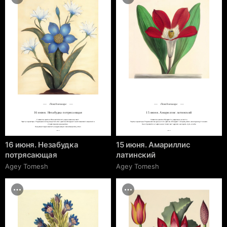
Floral horoscope
Floral horoscope
16 июня. Незабудка потрясающая
15 июня. Амариллис латинский
Символы цветка: Жизнестойкость, вдохновение, свет.

Символы цветка: Мудрость, здоровье, ясность.

Черты характера: Родившиеся под защитой этих цветов обладают неиссякаемой энергией и 
Черты характера: Родившиеся в день этого цветка обладают острым умом и всегда ищут знания.

стремлением к развитию.

Они стремятся к гармонии и помогают другим находить путь к себе.
Они умеют вдохновлять окружающих своей верой в успех.
cgrave.ru
cgrave.ru
16 июня. Незабудка
15 июня. Амариллис
потрясающая
латинский
Agey Tomesh
Agey Tomesh