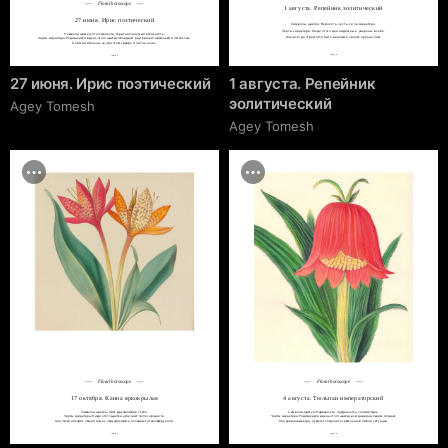
Floral horoscope
1 августа. Репейник эолитический
27 июня. Ирис поэтический
Символы цветка: Верность, честь, сила характера.

Черты характера: Люди этого дня надёжны и уверены в себе.

Символы цветка: Утончённость, скрытая сила, мечтательность.

Они всегда стремятся быть верными своим принципам.
Черты характера: Родившиеся в день этого цветка обладают внутренней гармонией и лёгкостью.

Они мечтательны, но при этом твёрдо стоят на ногах.
cgrave.ru
cgrave.ru
27 июня. Ирис поэтический
1 августа. Репейник
эолитический
Agey Tomesh
Agey Tomesh
Floral horoscope
Floral horoscope
17 октября. Канна яркокрылая
4 августа. Тюльпан императорский
Символы цветка: Свет, дружелюбие, тепло.

Символы цветка: Надёжность, преданность, спокойствие.

Черты характера: Люди этого цветка излучают тепло и радость.

Черты характера: Родившиеся в день этого цветка всегда верны своим словам.

Они легко находят общий язык с окружающими и создают атмосферу уюта.
Они уравновешенны и умеют сохранять гармонию в любой ситуации.
cgrave.ru
cgrave.ru