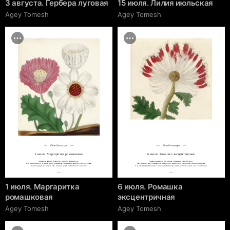
3 августа. Гербера луговая
15 июля. Лилия июльская
Agey Tomesh
Agey Tomesh
Floral horoscope
Floral horoscope
1 июля. Маргаритка ромашковая
6 июля. Ромашка эксцентричная
Символы цветка: Нежность, ясность, искренность.

Символы цветка: Магнетизм, перемены, скрытая сила.

Черты характера: Эти цветы дарят родившимся в их день доброе и чуткое сердце.

Черты характера: Родившиеся в день этого цветка притягательны и непредсказуемы.

Такие люди умеют видеть суть вещей и ценят простоту в отношениях.
Они умеют адаптироваться к любым обстоятельствам и использовать их в свою пользу.
cgrave.ru
cgrave.ru
1 июля. Маргаритка
6 июля. Ромашка
ромашковая
эксцентричная
Agey Tomesh
Agey Tomesh