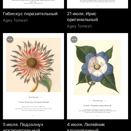
Черты характера: Родившиеся в день этого цветка обладают твёрдым характером и не боятся 
Черты характера: Родившиеся в день этого цветка утончённы и мечтательны.

одиночества.

Они умеют находить красоту в простых вещах и вдохновлять окружающих.
Они ценят свободу и самостоятельность.
cgrave.ru
cgrave.ru
Гибискус поразительный
21 июля. Ирис
оригинальный
Agey Tomesh
Agey Tomesh
Floral Horoscope
Floral Horoscope
5 июля. Подсолнух исключительный
4 июля. Лилейник вдохновенный
Символы цветка: Сила, стойкость, уверенность.

Черты характера: Родившиеся в этот день сильны духом и уверены в себе.

Символы цветка: Таинственность, чувственность, мудрость.

Они часто становятся опорой для окружающих.
Черты характера: Люди этого дня обладают глубокой интуицией и загадочностью.

Они умеют находить баланс между эмоциями и разумом.
cgrave.ru
cgrave.ru
5 июля. Подсолнух
4 июля. Лилейник
исключительный
вдохновенный