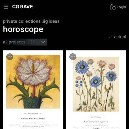
CG RAVE
Login
private collections
big ideas
horoscope
actual
all projects  | 389
Floral Horoscope
Floral Horoscope
17 июня. Чертополох мудрый
21 июня. Ромашки радостные
Символы цветка: Чистота, защита, глубина мысли.

Черты характера: Родившиеся в день этого цветка обладают мудростью и сильным характером.

Символы цветка: Оптимизм, тепло, преданность.

Они ценят знания и умеют видеть суть вещей.
Черты характера: Родившиеся в день этого цветка умеют находить радость в жизни и делиться ею с 
окружающими.
