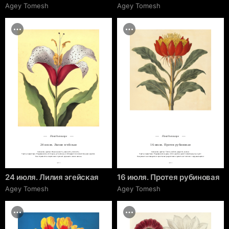
Agey Tomesh
Agey Tomesh
Floral horoscope
Floral horoscope
24 июля. Лилия эгейская
16 июля. Протея рубиновая
Символы цветка: Изысканность, нежность, лёгкость.

Символы цветка: Тепло, забота, радость жизни.

Черты характера: Родившиеся в этот день утончённы и обладают исключительным вкусом.

Черты характера: Родившиеся в день этого цветка ценят семейные узы и уют.

Они стремятся к гармонии и умеют украшать свою жизнь.
Они умеют наслаждаться простыми радостями и делиться теплом с окружающими.
cgrave.ru
cgrave.ru
24 июля. Лилия эгейская
16 июля. Протея рубиновая
Agey Tomesh
Agey Tomesh