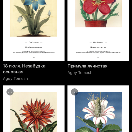
Floral horoscope
Floral horoscope
Незабудка основная
Примула лучистая
Символы цветка: Смелость, энергия, творчество.

Символы цветка: Чистота, изящество, духовность.

Черты характера: Люди этого дня обладают живым умом и активной жизненной позицией.

Черты характера: Люди, связанные с этим цветком, обладают утончённым вкусом и стремятся к 
Они любят приключения и готовы к любым вызовам.
гармонии во всём.
cgrave.ru
cgrave.ru
18 июля. Незабудка
Примула лучистая
основная
Agey Tomesh
Agey Tomesh