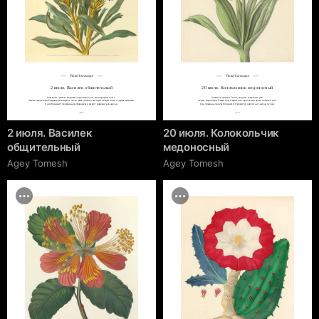
Floral horoscope
Floral horoscope
2 июля. Василек общительный
20 июля. Колокольчик медоносный
Символы цветка: Харизма, адаптивность, жизнерадостность.

Символы цветка: Тепло, защита, семейные узы.

Черты характера: Родившиеся в день этого цветка легко находят общий язык с окружающими.

Черты характера: Люди под эгидой этого растения ценят семью и уют.

Они обладают природным обаянием и умеют радоваться жизни.
Они преданы своим близким и стремятся сделать их жизнь лучше.
cgrave.ru
cgrave.ru
2 июля. Василек
20 июля. Колокольчик
общительный
медоносный
Agey Tomesh
Agey Tomesh