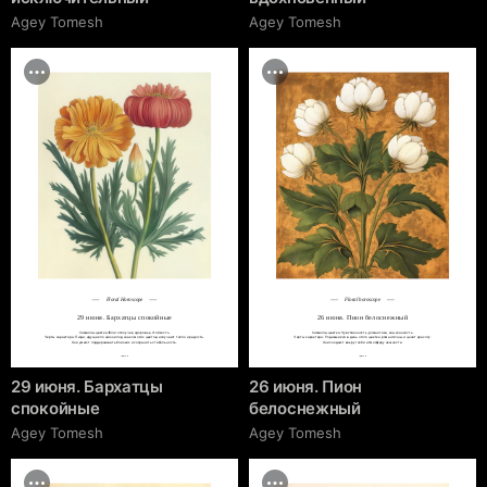
Agey Tomesh
Agey Tomesh
Floral Horoscope
Floral horoscope
29 июня. Бархатцы спокойные
26 июня. Пион белоснежный
Символы цветка: Благополучие, здоровье, стойкость.

Символы цветка: Чувственность, романтика, изысканность.

Черты характера: Люди, идущие по жизни под знаком этих цветов, излучают тепло и радость.

Черты характера: Родившиеся в день этого цветка романтичны и ценят красоту.

Они умеют поддерживать близких и сохранять стабильность.
Они создают вокруг себя атмосферу нежности.
cgrave.ru
cgrave.ru
29 июня. Бархатцы
26 июня. Пион
спокойные
белоснежный
Agey Tomesh
Agey Tomesh