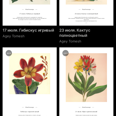
Floral horoscope
Floral horoscope
17 июля. Гибискус игривый
23 июля. Кактус полноцветный
Символы цветка: Оригинальность, независимость, творчество.

Символы цветка: Решительность, настойчивость, красота.

Черты характера: Родившиеся под этим знаком необычны и не боятся выделяться.

Черты характера: Родившиеся в день этого цветка целеустремлённы и не сдаются перед 
Они обладают смелостью и любят экспериментировать.
трудностями.

Они вдохновляют окружающих своей уверенностью.
cgrave.ru
cgrave.ru
17 июля. Гибискус игривый
23 июля. Кактус
полноцветный
Agey Tomesh
Agey Tomesh
Floral horoscope
Floral horoscope
Гибискус поразительный
21 июля. Ирис оригинальный
Символы цветка: Независимость, стойкость, сила духа.

Символы цветка: Гармония, романтика, вдохновение.
