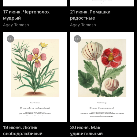
Они преданны своим идеалам и близким.
cgrave.ru
cgrave.ru
17 июня. Чертополох
21 июня. Ромашки
мудрый
радостные
Agey Tomesh
Agey Tomesh
Floral Horoscope
Floral horoscope
19 июня. Лютик свободолюбивый
30 июня. Мак удивительный
Символы цветка: Радость, здоровье, тепло.

Символы цветка: Исцеление, защита, энергия.

Черты характера: Рождённые в этот день излучают свет и заботу.

Черты характера: Родившиеся в день этого цветка заботятся о здоровье — как своём, так и 
Они помогают другим находить радость даже в простых моментах.
окружающих.

Они сильны и устойчивы к жизненным вызовам.
cgrave.ru
cgrave.ru
19 июня. Лютик
30 июня. Мак
свободолюбивый
удивительный