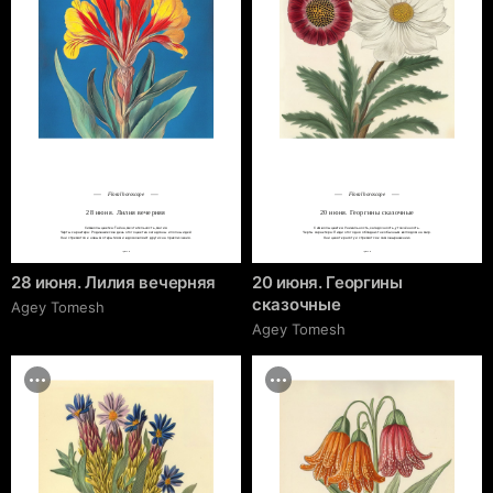
Floral horoscope
Floral horoscope
28 июня. Лилия вечерняя
20 июня. Георгины сказочные
Символы цветка: Тайна, мечтательность, магия.

Символы цветка: Уникальность, загадочность, утончённость.

Черты характера: Родившиеся в день этого цветка загадочны и полны идей.

Черты характера: Люди этого дня обладают необычным взглядом на мир.

Они стремятся к новым открытиям и вдохновляют других на приключения.
Они ценят красоту и стремятся к самовыражению.
cgrave.ru
cgrave.ru
28 июня. Лилия вечерняя
20 июня. Георгины
сказочные
Agey Tomesh
Agey Tomesh