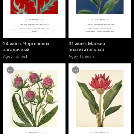
Floral Horoscope
Floral horoscope
24 июня. Чертополох загадочный
31 июля. Мальва восхитительная
Символы цветка: Спокойствие, загадочность, внутренняя сила.

Символы цветка: Чистота, изящество, духовность.

Черты характера: Родившиеся в день этого цветка обладают таинственным обаянием и глубокой 
Черты характера: Люди этого цветка утончённы и доброжелательны.

интуицией.

Они ценят гармонию и искренность во всех аспектах жизни.
Они предпочитают действовать без лишнего шума, но всегда добиваются своего.
cgrave.ru
cgrave.ru
24 июня. Чертополох
31 июля. Мальва
загадочный
восхитительная
Agey Tomesh
Agey Tomesh
Floral horoscope
Floral horoscope