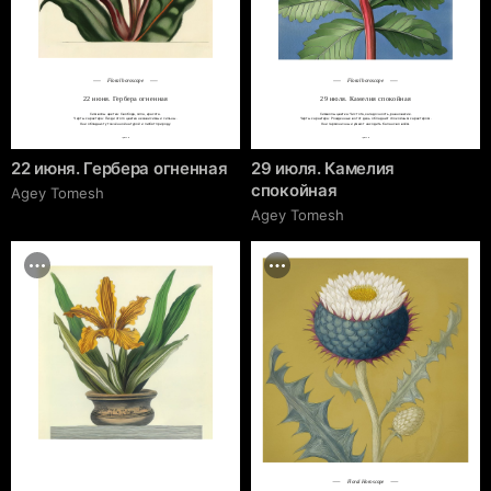
Floral horoscope
Floral horoscope
22 июня. Гербера огненная
29 июля. Камелия спокойная
Символы цветка: Свобода, сила, красота.

Символы цветка: Чистота, загадочность, равновесие.

Черты характера: Люди этого цветка независимы и сильны.

Черты характера: Рожденные в этот день обладают спокойным характером.

Они обладают утончённой натурой и любят природу.
Они гармоничны и умеют находить баланс во всём.
cgrave.ru
cgrave.ru
22 июня. Гербера огненная
29 июля. Камелия
спокойная
Agey Tomesh
Agey Tomesh
Floral Horoscope