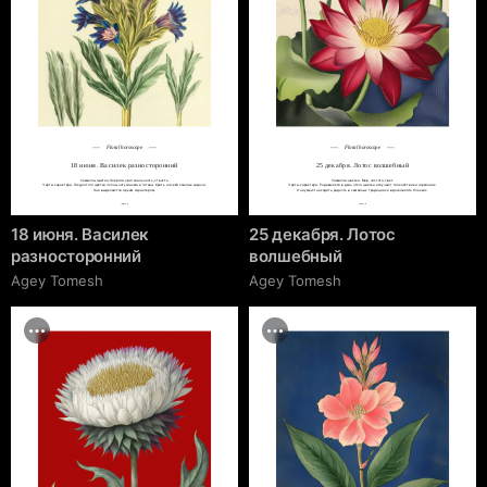
Floral horoscope
Floral horoscope
18 июня. Василек разносторонний
25 декабря. Лотос волшебный
Символы цветка: Энергия, оригинальность, страсть.

Символы цветка: Мир, чистота, свет.

Черты характера: Люди этого цветка полны энтузиазма и готовы брать на себя смелые задачи.

Черты характера: Родившиеся в день этого цветка излучают спокойствие и гармонию.

Они выделяются ярким характером.
Они умеют находить радость в семейных традициях и вдохновлять близких.
cgrave.ru
cgrave.ru
18 июня. Василек
25 декабря. Лотос
разносторонний
волшебный
Agey Tomesh
Agey Tomesh