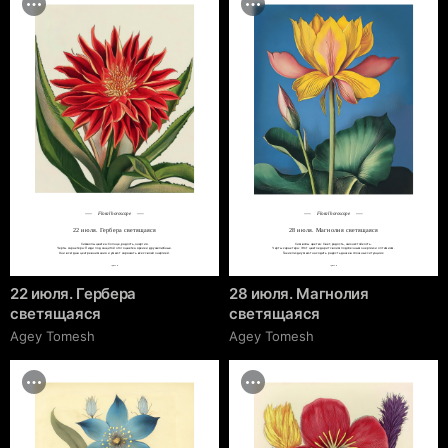
Floral horoscope
Floral horoscope
22 июля. Гербера светящаяся
28 июля. Магнолия светящаяся
Символы цветка: Солнце, радость, энергия.

Символы цветка: Свет, радость, жизнестойкость.

Черты характера: Люди под защитой этого цветка яркие и дружелюбные.

Черты характера: Этот цветок дарит своим подопечным энергию и оптимизм.

Они всегда в центре внимания и умеют заряжать всех своей энергией.
Такие люди умеют находить радость даже в сложных ситуациях.
cgrave.ru
cgrave.ru
22 июля. Гербера
28 июля. Магнолия
светящаяся
светящаяся
Agey Tomesh
Agey Tomesh