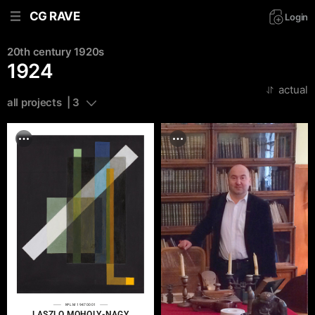
CG RAVE
Login
20th century
1920s
1924
actual
all projects  | 3
№LM 19470001
LASZLO MOHOLY-NAGY