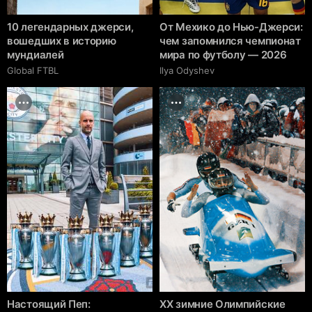
10 легендарных джерси,
От Мехико до Нью-Джерси:
вошедших в историю
чем запомнился чемпионат
мундиалей
мира по футболу — 2026
Global FTBL
Ilya Odyshev
Настоящий Пеп:
XX зимние Олимпийские