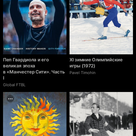
Пеп Гвардиола и его
XI зимние Олимпийские
великая эпоха
игры (1972)
в «Манчестер Сити». Часть
Pavel Timohin
I
Global FTBL