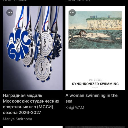
cgrave.ru
№VH 30940000
SYNCHRONIZED SWIMMING
World Sport Museum
Наградная медаль
A woman swimming in the
Московских студенческих
sea
спортивных игр (МССИ)
Knigi WAM
сезона 2026-2027
Mariya Smirnova