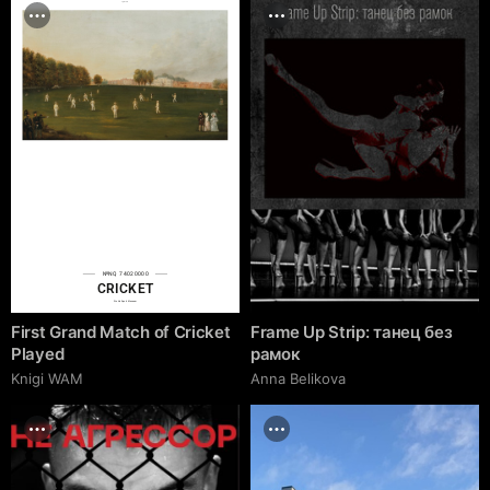
cgrave.ru
№NQ 74020000
CRICKET
World Sport Museum
First Grand Match of Cricket
Frame Up Strip: танец без
Played
рамок
Knigi WAM
Anna Belikova