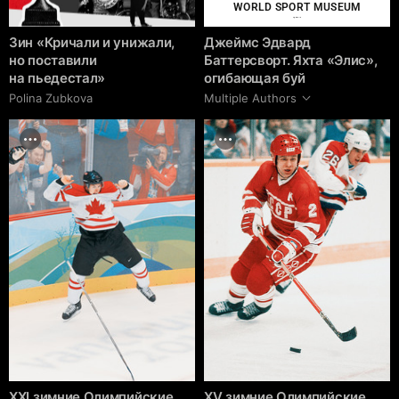
WORLD SPORT MUSEUM
cgrave.ru
Зин «Кричали и унижали,
Джеймс Эдвард
но поставили
Баттерсворт. Яхта «Элис»,
на пьедестал»
огибающая буй
Polina Zubkova
Multiple Authors
XXI зимние Олимпийские
XV зимние Олимпийские