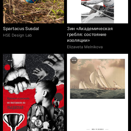
Spartacus Susdal
Зин «Академическая
гребля: состояние
HSE Design Lab
изоляции»
Elizaveta Melnikova
№GI 91390000