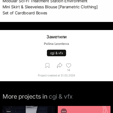
Modular Sci-Fi Treatment Station Environment
Mini Skirt & Sleeveless Blouse [Parametric Clothing]
Set of Cardboard Boxes
Заметили
Polina Leonteva
cgi & vfx
14
Project created at
31.03.2026
More projects in
cgi & vfx