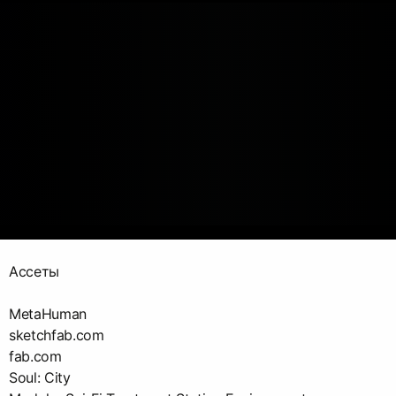
Ассеты
MetaHuman
sketchfab.com
fab.com
Soul: City