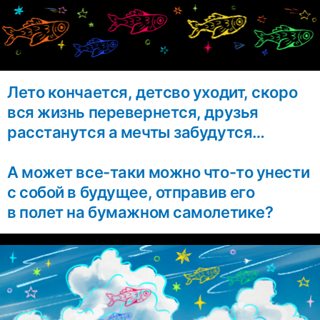
Лето кончается, детсво уходит, скоро
вся жизнь перевернется, друзья
расстанутся а мечты забудутся…
А может все-таки можно что-то унести
с собой в будущее, отправив его
в полет на бумажном самолетике?