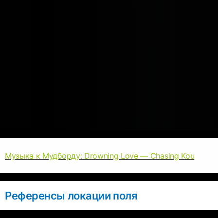
Музыка к Мудборду: Drowning Love — Chasing Kou
Референсы локации поля