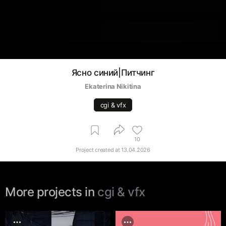
Ясно синий|Питчинг
Ekaterina Nikitina
cgi & vfx
10
Project created at
13.04.2026
More projects in
cgi & vfx