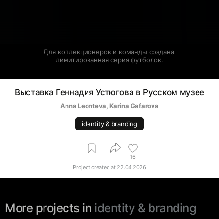
Для коллекционеров и команды создана 
лимитированная серия футболок.
Выставка Геннадия Устюгова в Русском музее
Anna Leonteva
, 
Karina Gafarova
identity & branding
16
Project created at
22.04.2026
More projects in
identity & branding