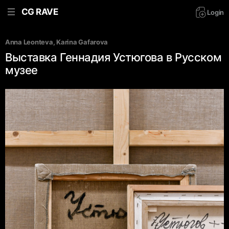
CG RAVE
Login
Anna Leonteva
, 
Karina Gafarova
Выставка Геннадия Устюгова в Русском
музее