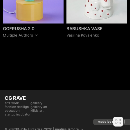
GOFRUSHA 2.0
BABUSHKA VASE
Multiple Authors
Vasilina Kovalenko
CG RAVE
artz work
gallllery
fashion deziiign
gallllery.art
education
kiiids.art
startup incubator
made by mediiia |
© «BRND-RU» LLC 2022-2026
 | mediiia 
more
↗