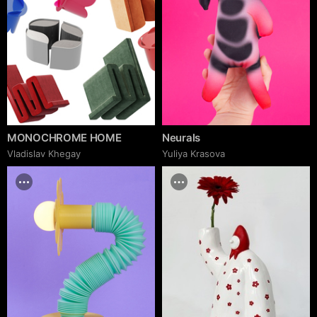
MONOCHROME HOME
Neurals
Vladislav Khegay
Yuliya Krasova