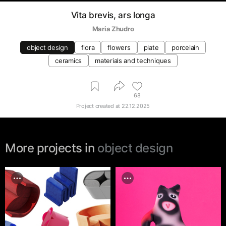
Vita brevis, ars longa
Maria Zhudro
object design
flora
flowers
plate
porcelain
ceramics
materials and techniques
68
Project created at
22.12.2025
More projects in
object design