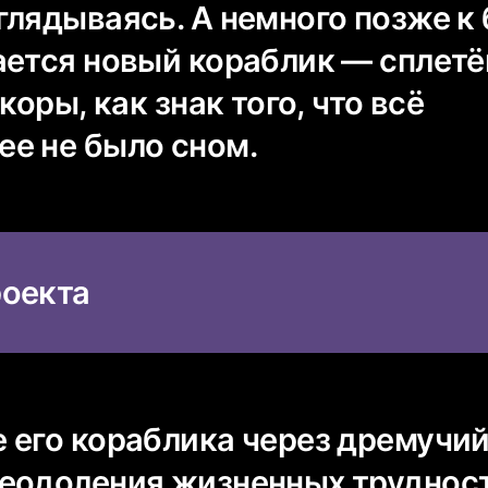
глядываясь. А немного позже к 
ается новый кораблик — сплет
коры, как знак того, что всё
е не было сном.
оекта
 его кораблика через дремучий
еодоления жизненных трудност