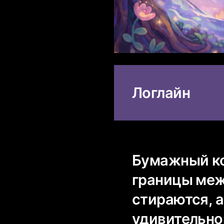
Логлайн
Бумажный ко
границы меж
стираются, а
удивительног