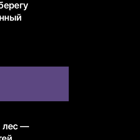
берегу
ённый
 лес —
ей.