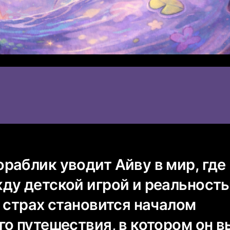
раблик уводит Айву в мир, где
ду детской игрой и реальност
 страх становится началом
о путешествия, в котором он в