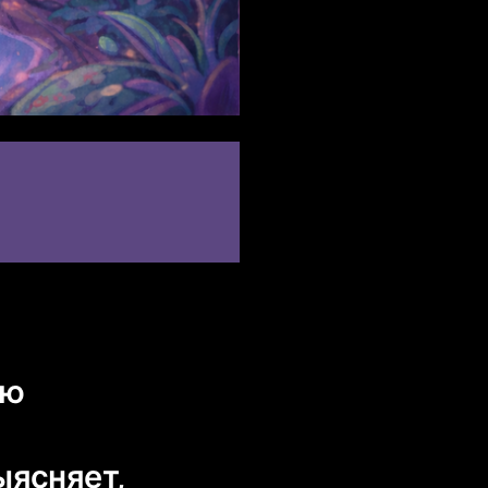
ью
ыясняет,