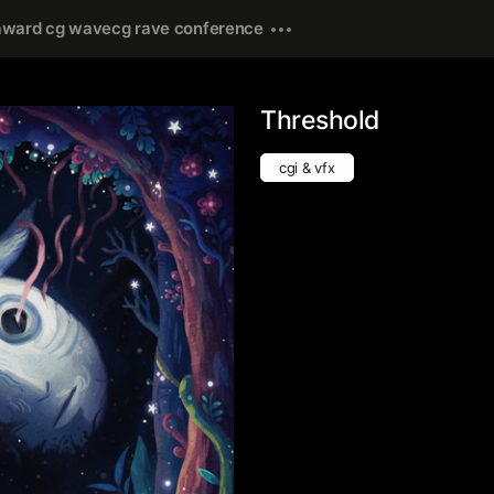
award cg wave
cg rave conference
Threshold
cgi & vfx