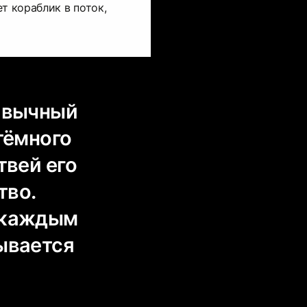
т кораблик в поток,
ривычный
тёмного
твей его
тво.
с каждым
зывается