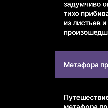
задумчиво о
тихо прибив
из листьев и 
произошедше
Метафора пр
Путешествие
метафора пр