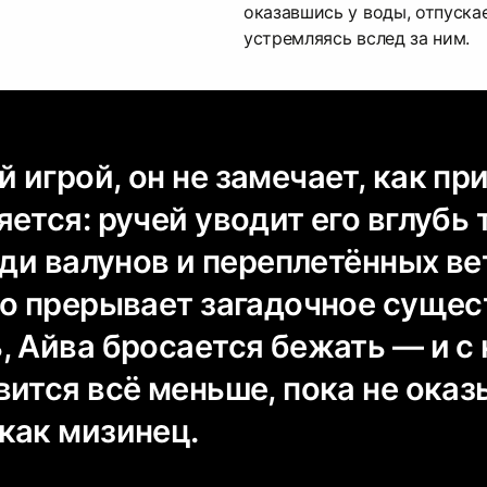
оказавшись у воды, отпускае
устремляясь вслед за ним.
 игрой, он не замечает, как п
ется: ручей уводит его вглубь 
еди валунов и переплетённых ве
но прерывает загадочное сущес
, Айва бросается бежать — и 
вится всё меньше, пока не ока
как мизинец.