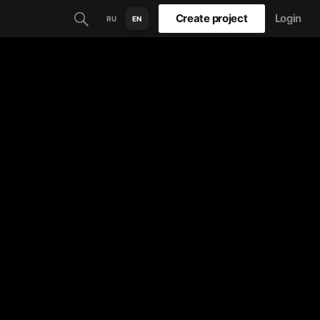
Create project
Login
RU
EN