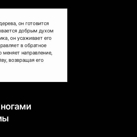
дерева, он готовится
зывается добрым духом
ика, он усаживает его
равляет в обратное
о меняет направление,
ву, возвращая его
 ногами
мы