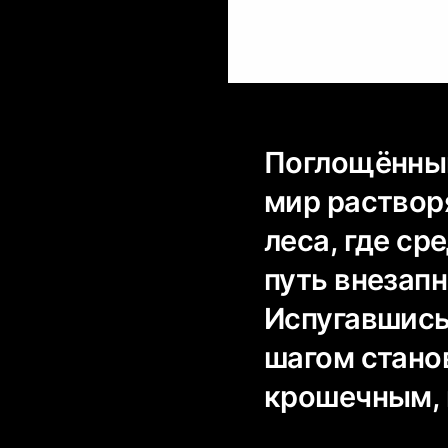
Поглощённый
мир растворя
леса, где ср
путь внезап
Испугавшись
шагом стано
крошечным, 