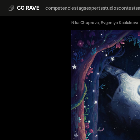
CG RAVE
competencies
tags
experts
studios
contests
Nika Chuprova
, 
Evgeniya Kablukova