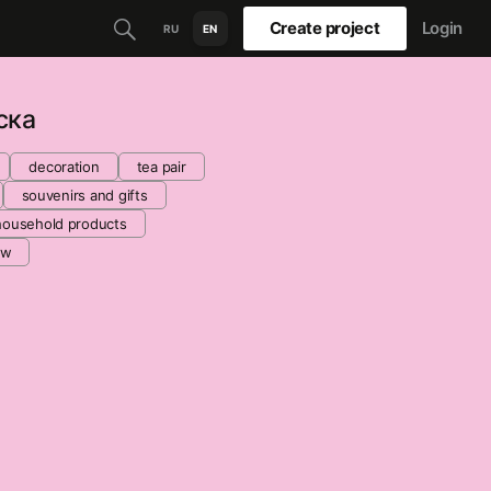
Create project
Login
RU
EN
ска
decoration
tea pair
souvenirs and gifts
household products
ow