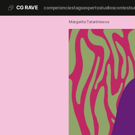
CG RAVE
competencies
tags
experts
studios
contests
Margarita Tatarintseva