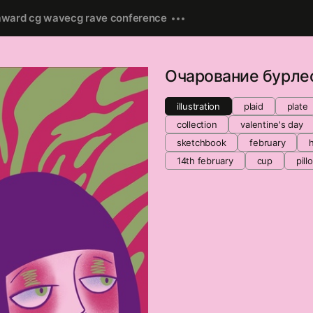
award cg wave
cg rave conference
Очарование бурле
illustration
plaid
plate
collection
valentine's day
sketchbook
february
14th february
cup
pill