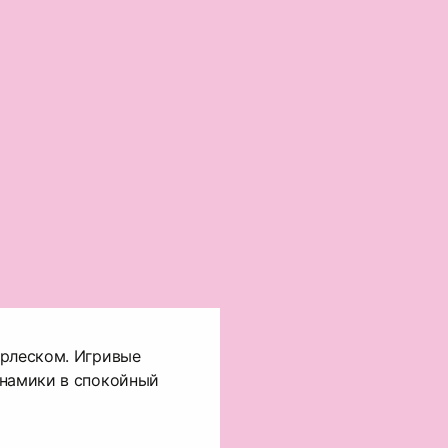
урлеском. Игривые
инамики в спокойный