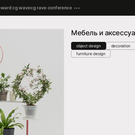
award cg wave
cg rave conference
Мебель и аксессуа
object design
decoration
furniture design