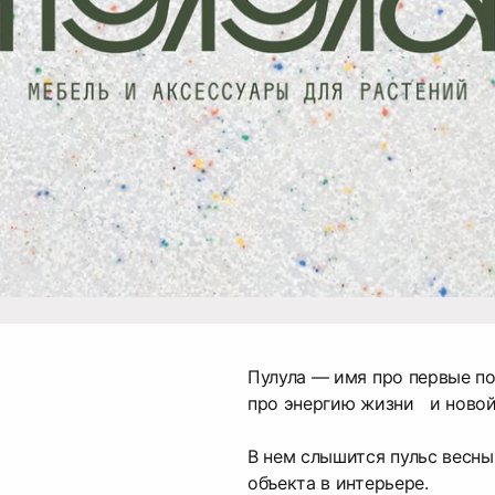
Пулула — имя про первые п
про энергию жизни и ново
В нем слышится пульс весн
объекта в интерьере.