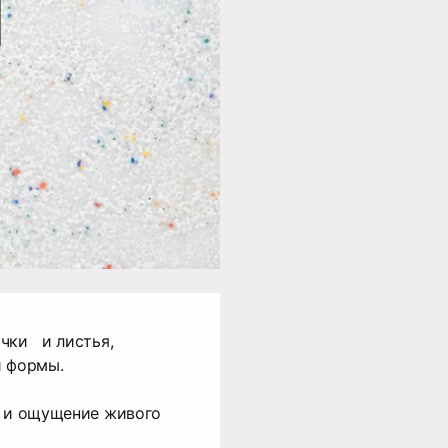
очки и листья,
й формы.
ы и ощущение живого