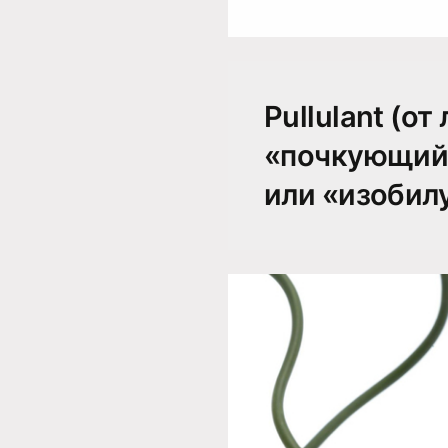
Pullulant (от
«почкующий
или «изоби