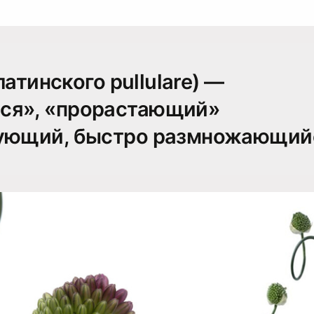
 латинского pullulare) —
ся», «прорастающий»
лующий, быстро размножающий