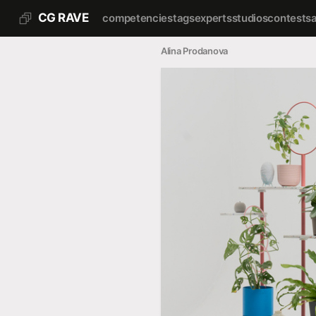
CG RAVE
competencies
tags
experts
studios
contests
Alina Prodanova