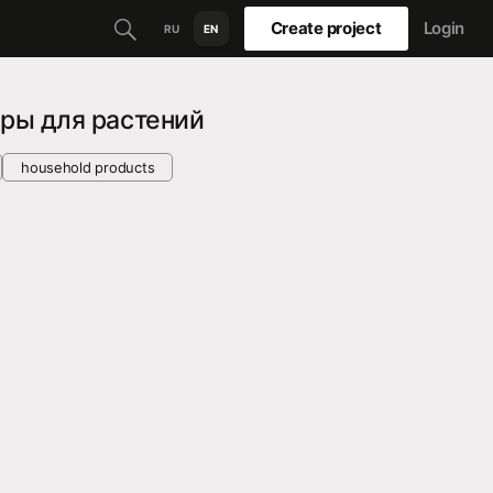
Create project
Login
RU
EN
ры для растений
household products