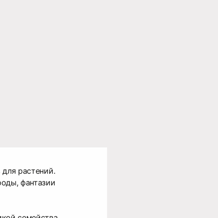
 для растений.
ироды, фантазии
й.
икой семейства