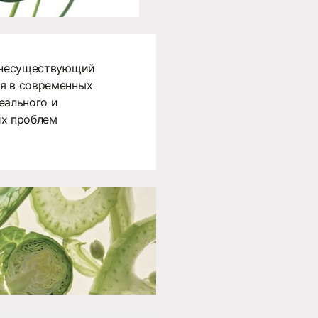
й несуществующий
я в современных
еального и
их проблем