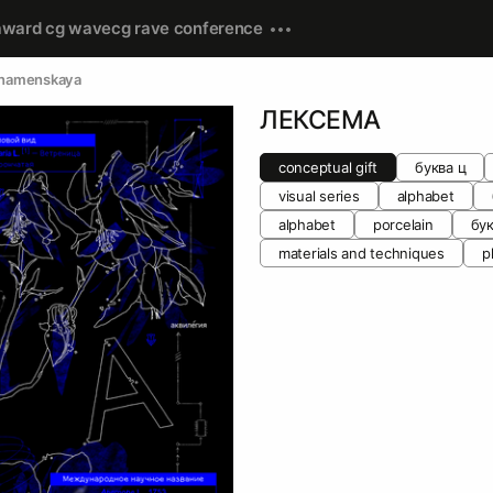
award cg wave
cg rave conference
Znamenskaya
ЛЕКСЕМА
conceptual gift
буква ц
visual series
alphabet
alphabet
porcelain
бук
materials and techniques
p