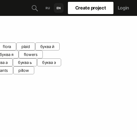
Create project
Login
RU
EN
flora
plaid
буква й
буква я
flowers
ва а
буква ь
буква э
lants
pillow