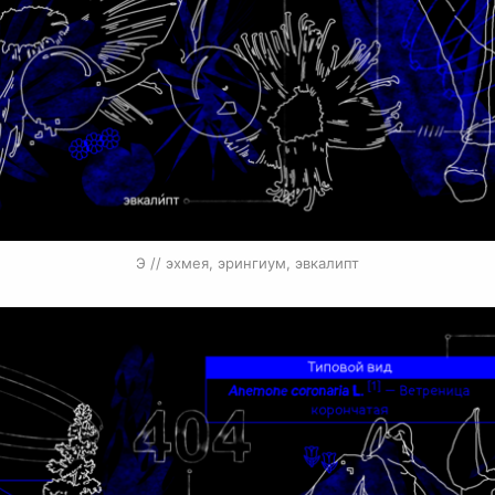
Э // эхмея, эрингиум, эвкалипт