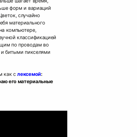
альше шагает время,
льше форм и вариаций
Цветок, случайно
себя материального
на компьютере,
научной классификацией
ущим по проводам во
, и битыми пикселями
м как с
лексемой
:
раю его материальные