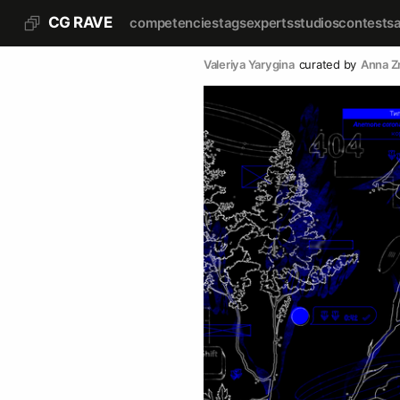
CG RAVE
competencies
tags
experts
studios
contests
Valeriya Yarygina
curated by
Anna 