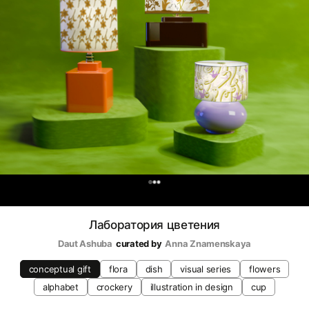
0
Лаборатория цветения
Daut Ashuba
curated by
Anna Znamenskaya
conceptual gift
flora
dish
visual series
flowers
alphabet
crockery
illustration in design
cup