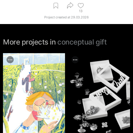
13
Project created at
29.03.2026
More projects in
conceptual gift