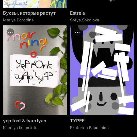
Буквы, которые растут
Estrela
Mariya Borodina
Sofya Sokolova
yep font & tyap lyap
TYPEE
Kseniya Kolomiets
Ekaterina Baboshina