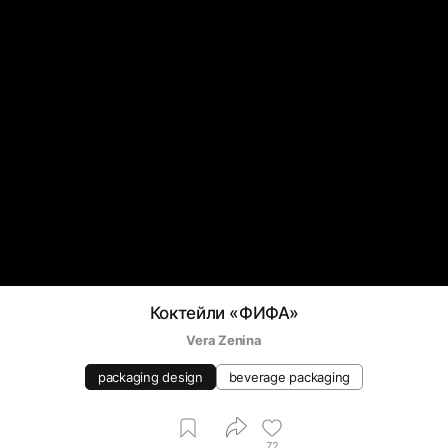
Коктейли «ФИФА»
Vera Zenina
packaging design
beverage packaging
72