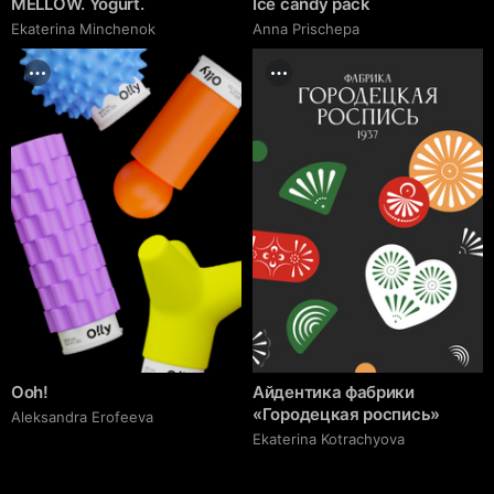
MELLOW. Yogurt.
Ice candy pack
Ekaterina Minchenok
Anna Prischepa
Ooh!
Айдентика фабрики
«Городецкая роспись»
Aleksandra Erofeeva
Ekaterina Kotrachyova