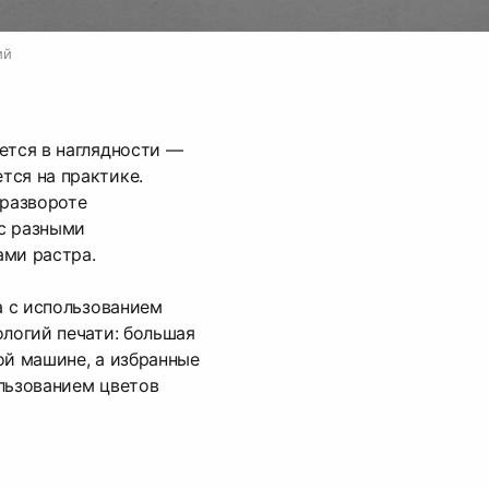
ий
ется в наглядности —
тся на практике.
 развороте
с разными
ами растра.
а с использованием
ологий печати: большая
ой машине, а избранные
льзованием цветов