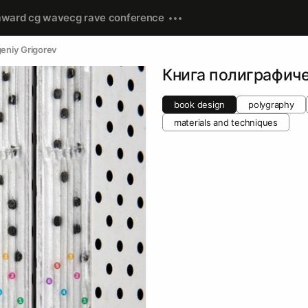
award cg wave
cg rave conference
eniy Grigorev
Книга полиграфиче
book design
polygraphy
materials and techniques