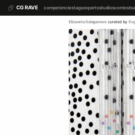
CG RAVE
competencies
tags
experts
studios
contests
Elizaveta Galaganova
curated by
Evg