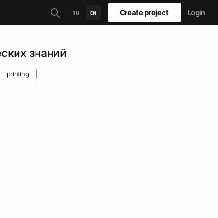
Create project
Login
RU
EN
ских знаний
printing