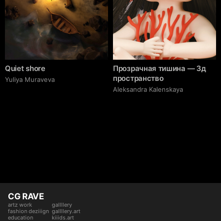
Quiet shore
Прозрачная тишина — 3д
пространство
Yuliya Muraveva
Aleksandra Kalenskaya
CG RAVE
artz work
gallllery
fashion deziiign
gallllery.art
education
kiiids.art