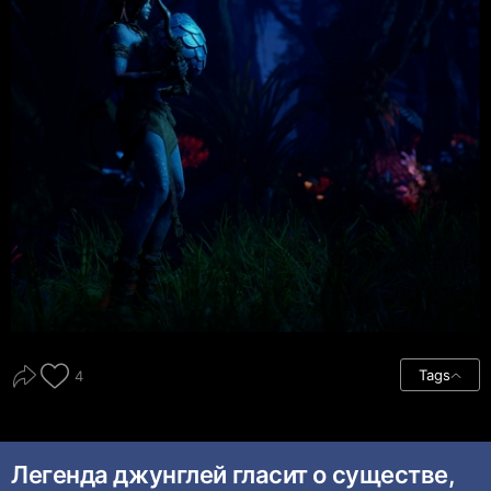
Tags
4
Легенда джунглей гласит о существе,