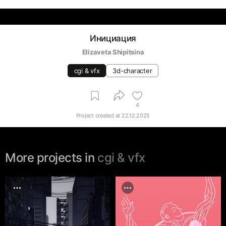
Инициация
Elizaveta Shipitsina
cgi & vfx
3d-character
4
Project created at
22.12.2025
More projects in
cgi & vfx