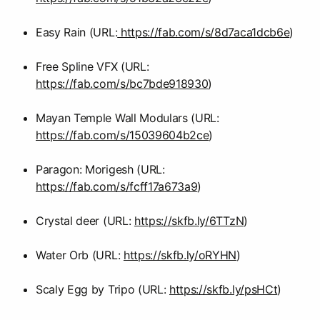
Easy Rain (URL:
https://fab.com/s/8d7aca1dcb6e
)
Free Spline VFX (URL:
https://fab.com/s/bc7bde918930
)
Mayan Temple Wall Modulars (URL:
https://fab.com/s/15039604b2ce
)
Paragon: Morigesh (URL:
https://fab.com/s/fcff17a673a9
)
Crystal deer (URL:
https://skfb.ly/6TTzN
)
Water Orb (URL:
https://skfb.ly/oRYHN
)
Scaly Egg by Tripo (URL:
https://skfb.ly/psHCt
)