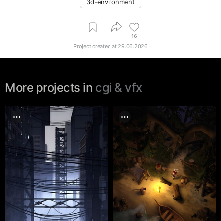
3d-environment
16
Project created at
29.06.2026
More projects in
cgi & vfx