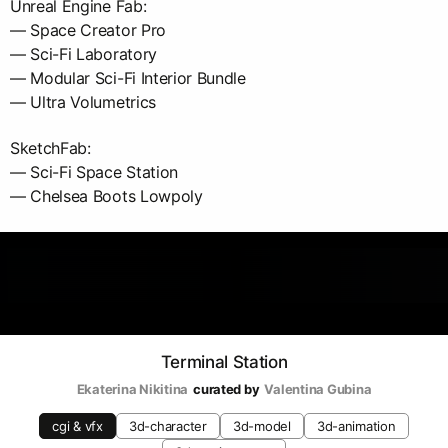
Unreal Engine Fab:
— Space Creator Pro
— Sci-Fi Laboratory
— Modular Sci-Fi Interior Bundle
— Ultra Volumetrics
SketchFab:
— Sci-Fi Space Station
— Chelsea Boots Lowpoly
Terminal Station
Ekaterina Nikitina
curated by
Valentina Gubina
cgi & vfx
3d-character
3d-model
3d-animation