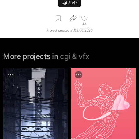
cgi & vfx
44
Project created at
02.06.2026
More projects in
cgi & vfx