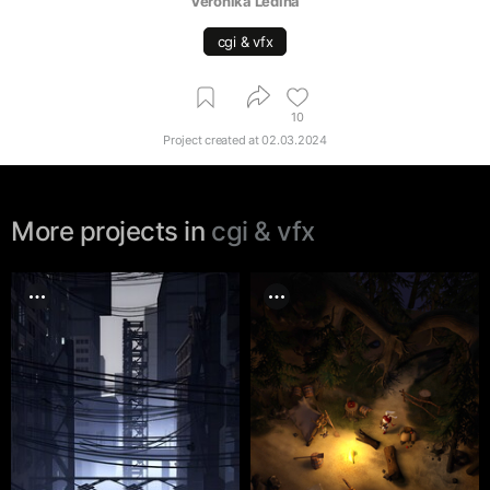
Veronika Ledina
cgi & vfx
10
Project created at
02.03.2024
More projects in
cgi & vfx