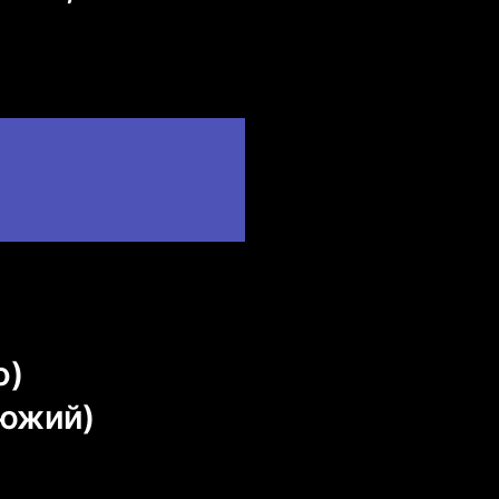
о)
люжий)