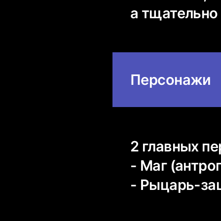
а тщательно
Персонажи
2 главных п
- Маг (антр
- Рыцарь-за