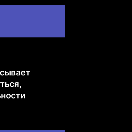
асывает
ться,
ьности