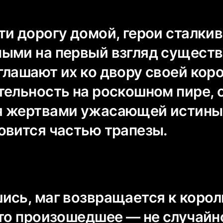
ти дорогу домой, герои сталки
ыми на первый взгляд существ
глашают их ко двору своей кор
тельность на роскошном пире, 
я жертвами ужасающей истины
овится частью трапезы.
ись, маг возвращается к корол
что произошедшее — не случайн