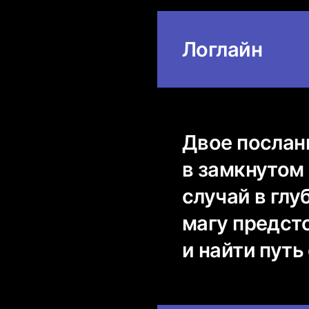
Логлайн
Двое послан
в замкнутом 
случай в глу
магу предст
и найти путь