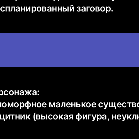
 спланированный заговор.
ерсонажа:
опоморфное маленькое существ
щитник (высокая фигура, неук