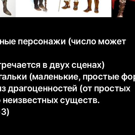
ные персонажи (число может
тречается в двух сценах)
гальки (маленькие, простые ф
из драгоценностей (от простых
 неизвестных существ.
3)