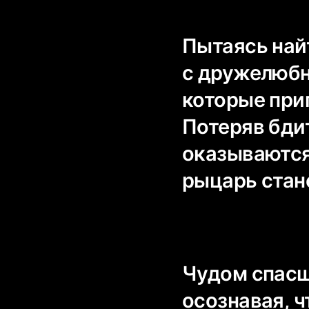
Пытаясь най
с дружелюбн
которые при
Потеряв бди
оказываютс
рыцарь стан
Чудом спасш
осознавая, 