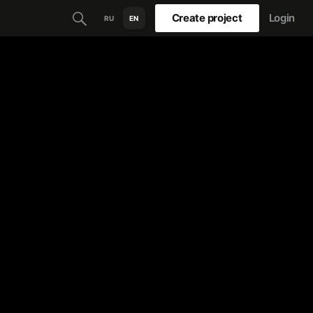
Create project
Login
RU
EN