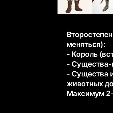
Второстепен
меняться):
- Король (вс
- Существа-
- Существа 
животных до
Максимум 2-