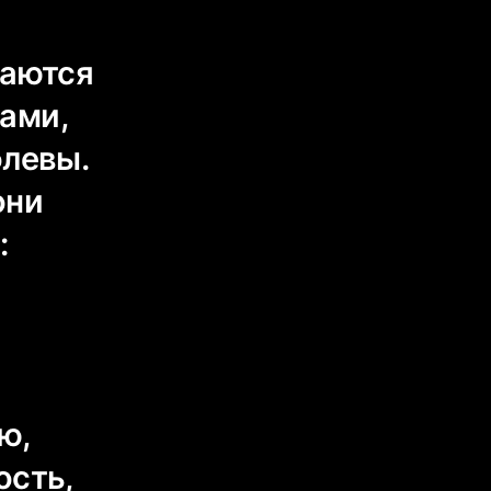
ваются
ами,
олевы.
они
:
ю,
ость,