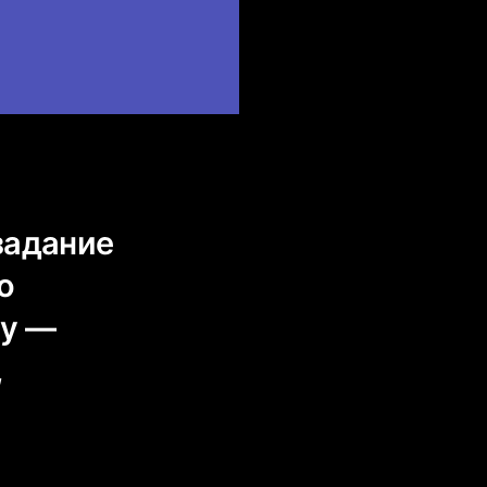
задание
о
ту —
,