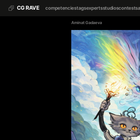
CG RAVE
competencies
tags
experts
studios
contests
Aminat Gadaeva