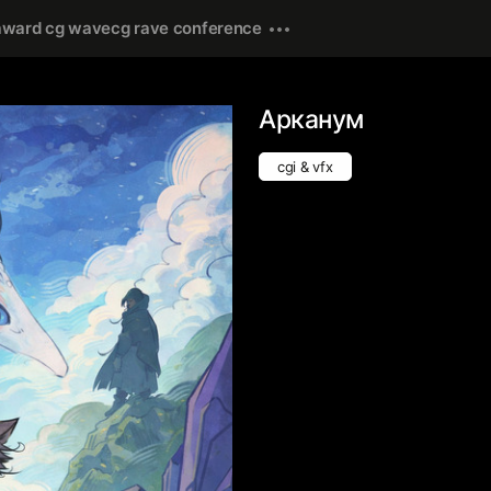
award cg wave
cg rave conference
Арканум
cgi & vfx