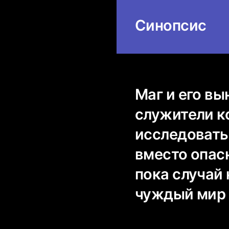
Синопсис
Маг и его в
служители к
исследовать
вместо опас
пока случай 
чуждый мир 