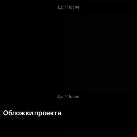
До / После
До / После
Обложки проекта