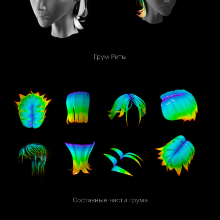
Грум Риты
Составные части грума