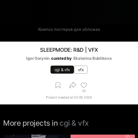
Композ постеров для обложек
SLEEPMODE: R&D | VFX
Igor Gorynin
curated by
Ekaterina Bublikova
cgi & vfx
vfx
10
Project created at
03.06.2026
More projects in
cgi & vfx