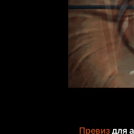
Превиз
для 