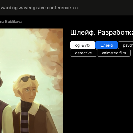
award cg wave
cg rave conference
ina Bublikova
Шлейф. Разработк
cgi & vfx
шлейф
psych
detective
animated film