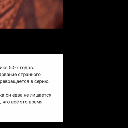
ке 50-х годов.
дование странного
превращается в серию.
ка он едва не лишается
, что всё это время