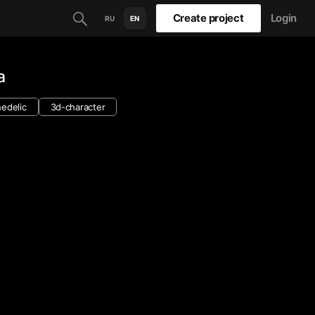
Create project
Login
RU
EN
а
edelic
3d-character