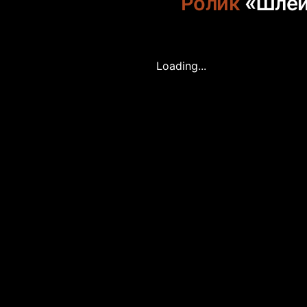
Ролик
«Шле
Loading...