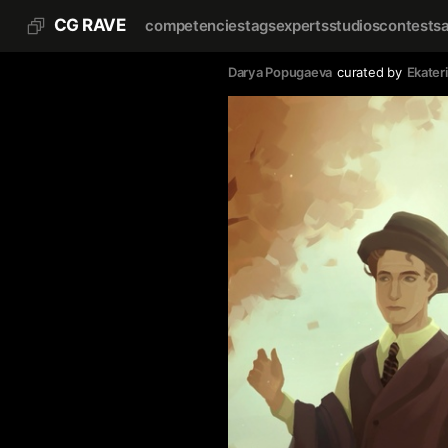
CG RAVE
competencies
tags
experts
studios
contests
Darya Popugaeva
curated by
Ekater