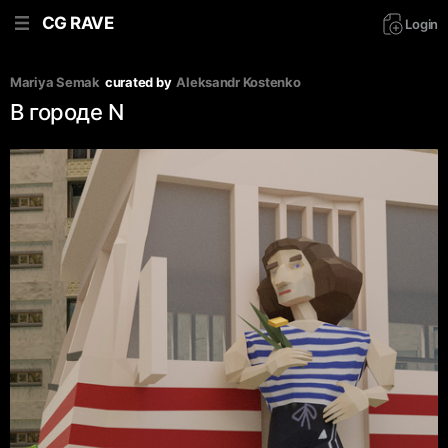
CG RAVE
Login
Mariya Semak
curated by
Аleksandr Kostenko
В городе N