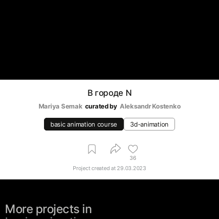
В городе N
Mariya Semak
curated by
Аleksandr Kostenko
basic animation course
3d-animation
36
Project created at
29.03.2023
More projects in