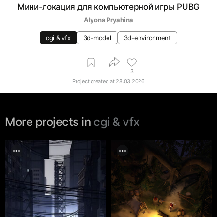
Мини-локация для компьютерной игры PUBG
Alyona Pryahina
cgi & vfx
3d-model
3d-environment
3
Project created at
28.03.2026
More projects in
cgi & vfx