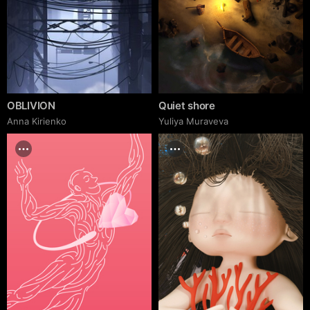
OBLIVION
Quiet shore
Anna Kirienko
Yuliya Muraveva