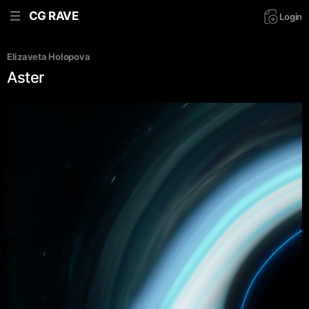
CG RAVE
Login
Elizaveta Holopova
Aster