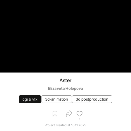
Aster
Elizaveta Holopova
cgi & vfx
3d-animation
3d postproduction
1
Project created at
10.11.2025