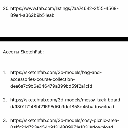
https://www.fab.com/listings/7aa74642-2f55-4568-
89e4-a362b9b51eab
Ассеты SketchFab:
https://sketchfab.com/3d-models/bag-and-
accessories-course-collection-
dea6a7c9b6e046479a399bd59f2a1cfd
https://sketchfab.com/3d-models/messy-tack-board-
da1301f7148f421698d6b9dc1858d45b#download
https://sketchfab.com/3d-models/cosy-picnic-area-
0a1fc21d723e454b91314809871e1031#download