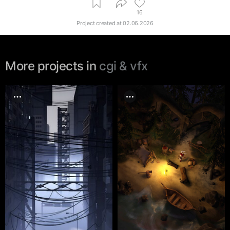
16
Project created at
02.06.2026
More projects in
cgi & vfx