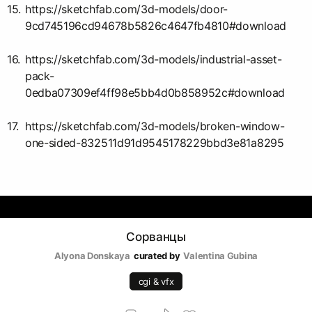
https://sketchfab.com/3d-models/door-
9cd745196cd94678b5826c4647fb4810#download
https://sketchfab.com/3d-models/industrial-asset-
pack-
0edba07309ef4ff98e5bb4d0b858952c#download
https://sketchfab.com/3d-models/broken-window-
one-sided-832511d91d9545178229bbd3e81a8295
Сорванцы
Alyona Donskaya
curated by
Valentina Gubina
cgi & vfx