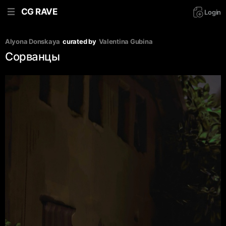
CG RAVE
Login
Alyona Donskaya
curated by
Valentina Gubina
Сорванцы