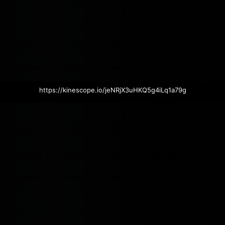
https://kinescope.io/jeNRjX3uHKQ5g4iLq1a79g