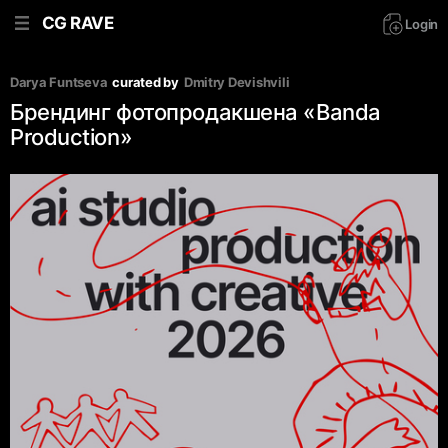
CG RAVE
Login
Darya Funtseva
curated by
Dmitry Devishvili
Брендинг фотопродакшена «Banda
Production»