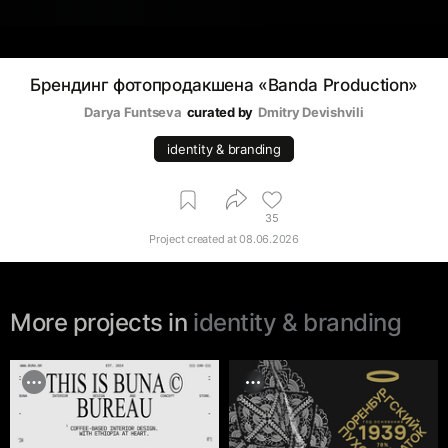
Брендинг фотопродакшена «Banda Production»
Darya Funtseva
curated by
Dmitry Devishvili
identity & branding
35
Project created at
08.06.2026
More projects in
identity & branding