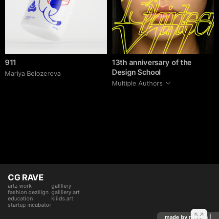
911
13th anniversary of the
Design School
Mariya Belozerova
Multiple Authors
CG RAVE
artz work
gallllery
fashion deziiign
gallllery.art
education
kiiids.art
startup incubator
made by mediiia |