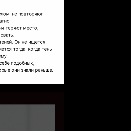
елом, не повторяют
атно.
ни теряют место,
овать.
теней. Он не ищется
ется тогда, когда тень
му.
себе подобных,
орые они знали раньше.