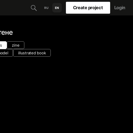
Create project
Login
RU
EN
тене
ns
zine
odel
illustrated book