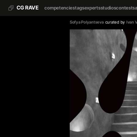
CG RAVE
competencies
tags
experts
studios
contests
Sofya Polyantseva
curated by
Ivan 