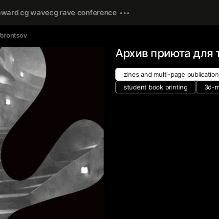
award cg wave
cg rave conference
Vorontsov
Архив приюта для 
zines and multi-page publicatio
student book printing
3d-m