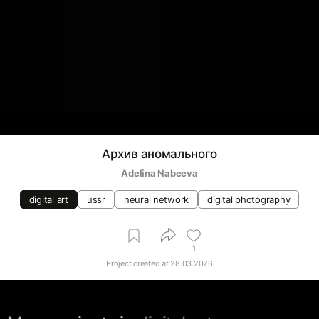
Архив аномального
Adelina Nabeeva
digital art
ussr
neural network
digital photography
1
Project created at
28.03.2026