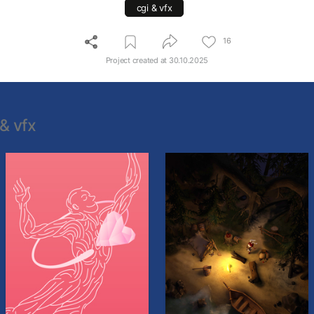
cgi & vfx
16
Project created at
30.10.2025
 & vfx