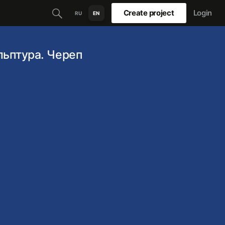
Create project
Login
RU
EN
льптура. Череп