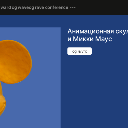
award cg wave
cg rave conference
Анимационная ску
и Микки Маус
cgi & vfx