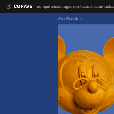
CG RAVE
competencies
tags
experts
studios
contests
Alisa Viziryakina