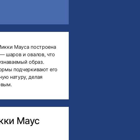
Микки Мауса построена
— шаров и овалов, что
узнаваемый образ.
формы подчеркивают его
ую натуру, делая
овым.
кки Маус