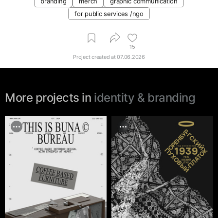
branding
merch
graphic communication
for public services /ngo
15
Project created at
07.06.2026
More projects in
identity & branding