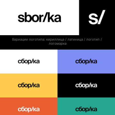
Вариации логотипа: кириллица / латиница / логотип / 
логомарка