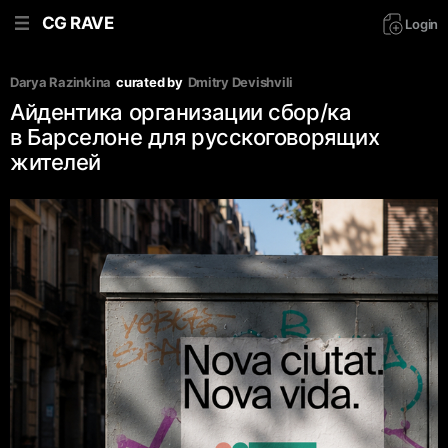
CG RAVE
Login
Darya Razinkina
curated by
Dmitry Devishvili
Айдентика организации сбор/ка
в Барселоне для русскоговорящих
жителей