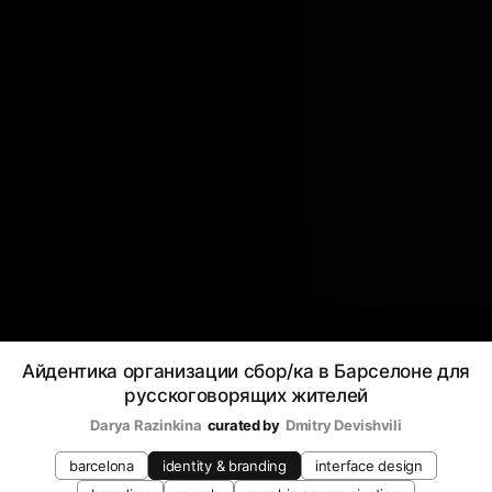
Айдентика организации сбор/ка в Барселоне для
русскоговорящих жителей
Darya Razinkina
curated by
Dmitry Devishvili
barcelona
identity & branding
interface design