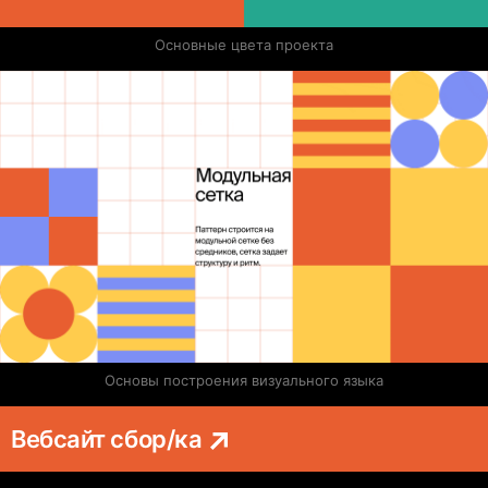
Основные цвета проекта
Основы построения визуального языка
Вебсайт сбор/ка