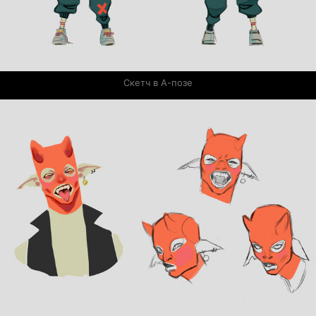
Скетч в А-позе