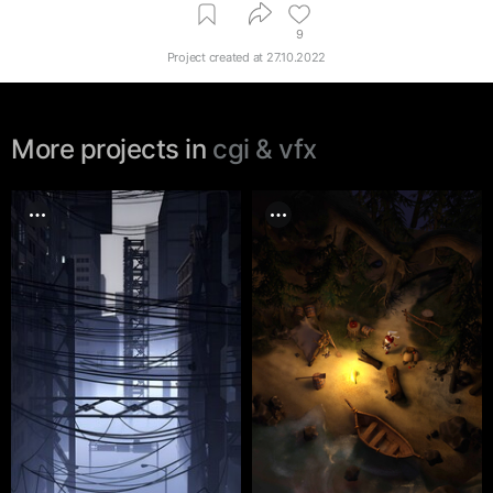
9
Project created at
27.10.2022
More projects in
cgi & vfx