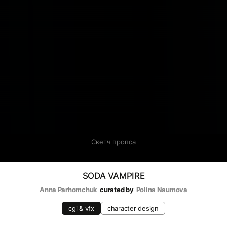
Скетч пропса
SODA VAMPIRE
Anna Parhomchuk
curated by
Polina Naumova
cgi & vfx
character design