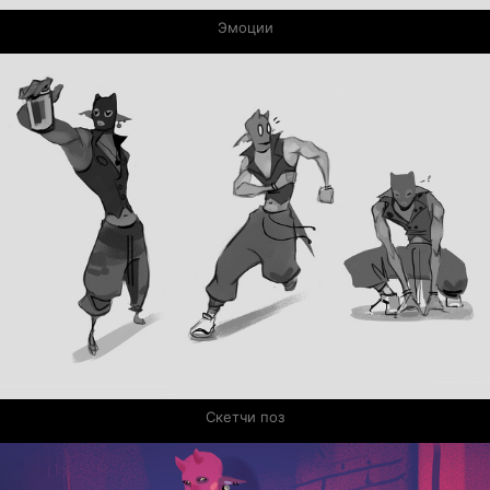
Эмоции
Скетчи поз