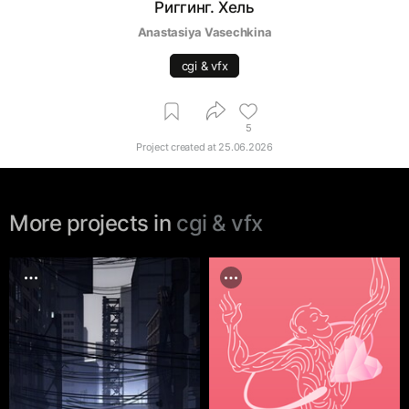
Риггинг. Хель
Anastasiya Vasechkina
cgi & vfx
5
Project created at
25.06.2026
More projects in
cgi & vfx