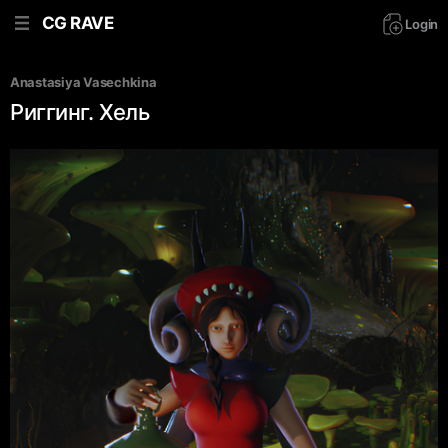
CG RAVE
Login
Anastasiya Vasechkina
Риггинг. Хель