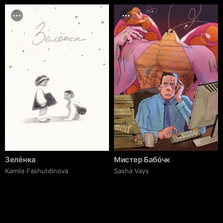
Зелёнка
Мистер Бабóчк
Kamila Fashutdinova
Sasha Vays