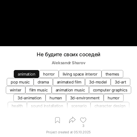
Не будите своих соседей
Aleksandr Sharov
animation
horror
living space interor
themes
pop music
drama
animated film
3d-model
3d-art
winter
film music
animation music
computer graphics
3d-animation
human
3d-environment
humor
health
sound installation
scenario
character design
3
Project created at
05.10.2025