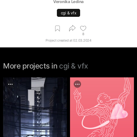
Veronika Ledina
cgi & vfx
8
Project created at
02.03.2024
More projects in
cgi & vfx