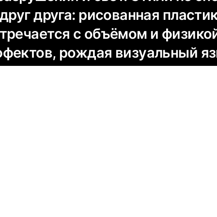
друг друга: рисованная пласти
тречается с объёмом и физико
фектов, рождая визуальный яз
принадлежит ни одной из техни
сти