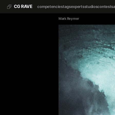
CG RAVE
competencies
tags
experts
studios
contests
Mark Reymer