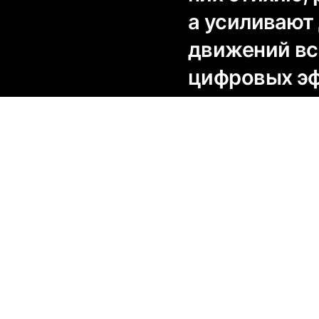
а усиливают 
движений вс
цифровых эф
который не 
по отдельно