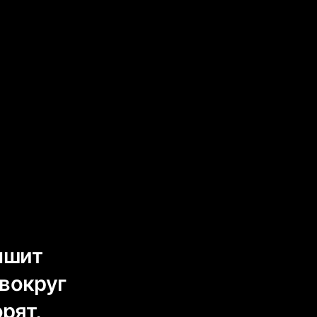
ышит
 вокруг
рят,