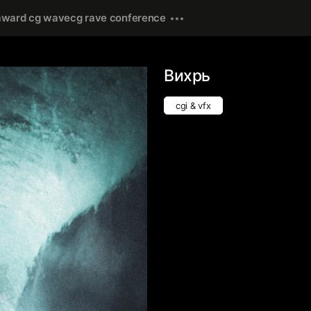
award cg wave
cg rave conference
Вихрь
cgi & vfx