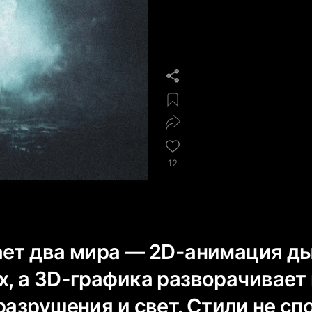
12
ает два мира — 2D-анимация д
х, а 3D-графика разворачивает
разрушения и свет. Стили не спо