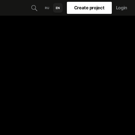
Create project
Login
RU
EN