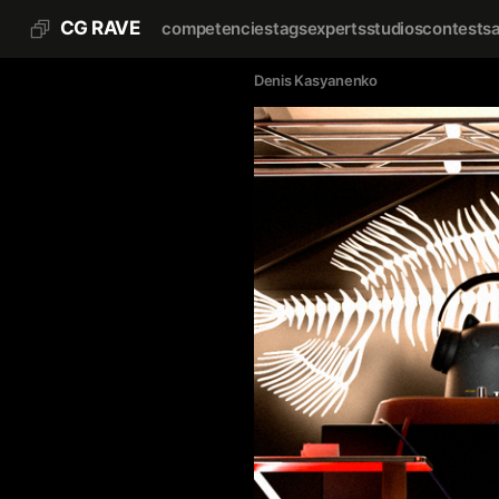
CG RAVE
competencies
tags
experts
studios
contests
Denis Kasyanenko