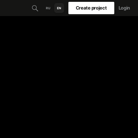
Create project
Login
RU
EN