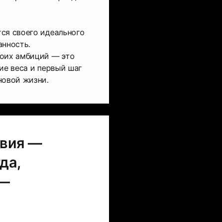
ся своего идеального
анность.
воих амбиций — это
ие веса и первый шаг
новой жизни.
авия —
да,
 —