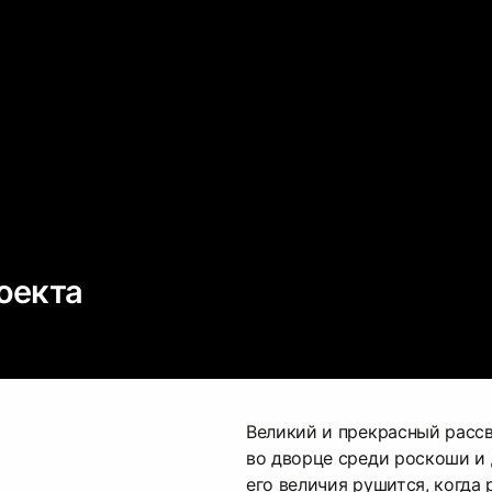
оекта
Великий и прекрасный расс
во дворце среди роскоши и 
его величия рушится, когда