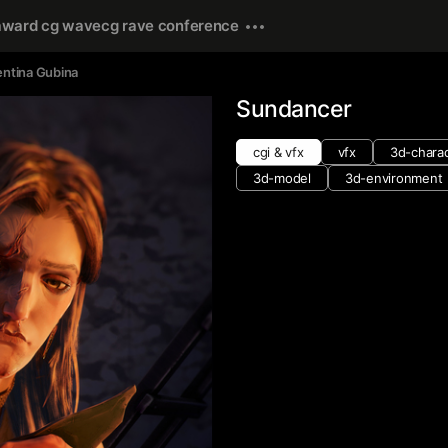
award cg wave
cg rave conference
entina Gubina
Sundancer
cgi & vfx
vfx
3d-chara
3d-model
3d-environment