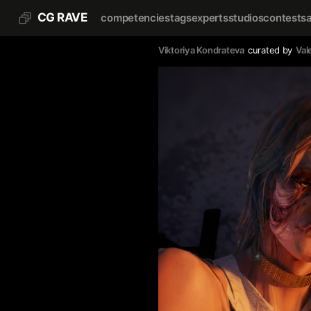
CG RAVE
competencies
tags
experts
studios
contests
Viktoriya Kondrateva
curated by
Val