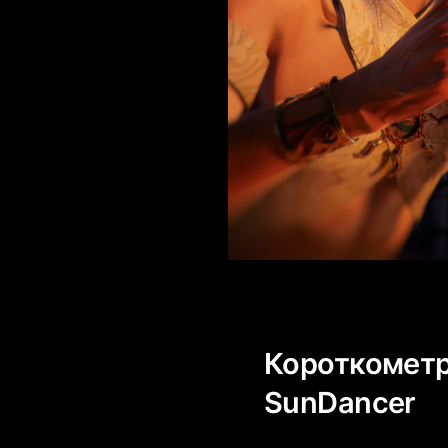
Короткомет
SunDancer