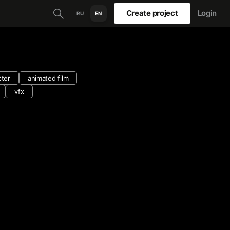
Create project
Login
RU
EN
cter
animated film
vfx