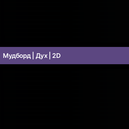
Мудборд | Дух | 2D