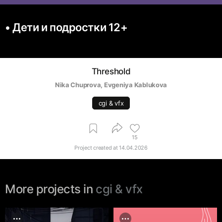
• Дети и подростки 12+
Threshold
Nika Chuprova
, 
Evgeniya Kablukova
cgi & vfx
15
Project created at
14.04.2026
More projects in
cgi & vfx