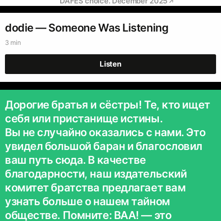
DAFES choice. December 2025
dodie — Someone Was Listening
3 min
Listen
Дорогие братья и сёстры! Те, кто ищет
себя или пристанище истины.
Вы не случайно оказались с нами. Это
увидел большой баран и благословил
ваш путь сюда. В качестве
благодарности, наш издательский
комитет братства предлагает вам
узнать больше о нашем тайном
обществе. Помните: BAA! — это