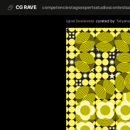
CG RAVE
competencies
tags
experts
studios
contests
Ignat Sosnovets
curated by
Tatyana