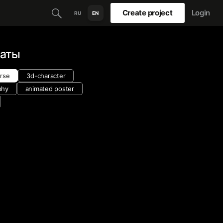
Create project
Login
RU
EN
каты
rse
3d-character
phy
animated poster