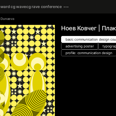
award cg wave
cg rave conference
 Dunaeva
Ноев Ковчег | Пла
basic communication design cou
advertising poster
typogra
profile: communication design