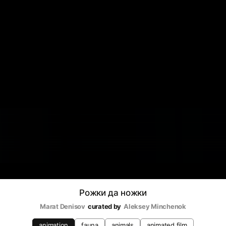
Рожки да ножки
Marat Denisov
curated by
Aleksey Minchenok
animation
fauna
animals
animated film