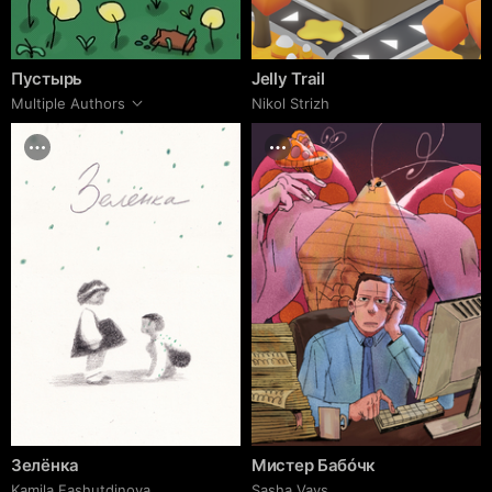
Пустырь
Jelly Trail
Multiple Authors
Nikol Strizh
Зелёнка
Мистер Бабóчк
Kamila Fashutdinova
Sasha Vays