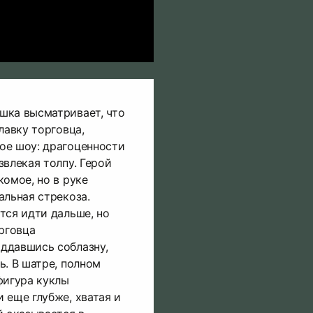
шка высматривает, что
лавку торговца,
ое шоу: драгоценности
звлекая толпу. Герой
комое, но в руке
альная стрекоза.
тся идти дальше, но
орговца
ддавшись соблазну,
ь. В шатре, полном
фигура куклы
 еще глубже, хватая и