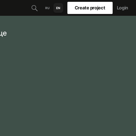
Create project
Login
RU
EN
це