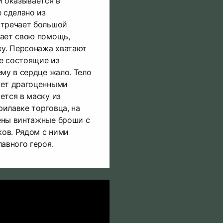
й оказывается в
е сделано из
стречает большой
гает свою помощь,
ку. Персонажа хватают
е состоящие из
ему в сердце жало. Тело
ает драгоценными
ется в маску из
илавке торговца, на
ены винтажные броши с
ов. Рядом с ними
авного героя.