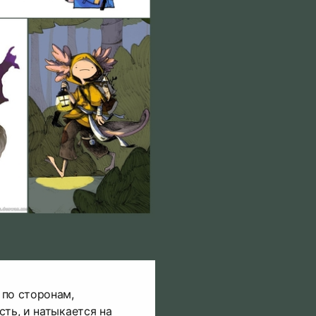
 по сторонам,
сть, и натыкается на