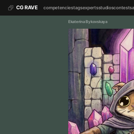
CG RAVE
competencies
tags
experts
studios
contests
Ekaterina Bykovskaya