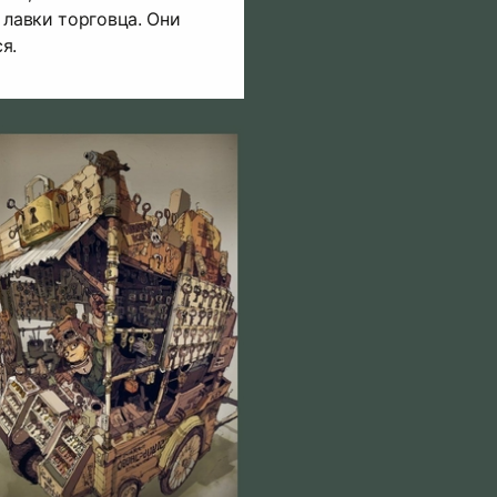
 лавки торговца. Они
я.