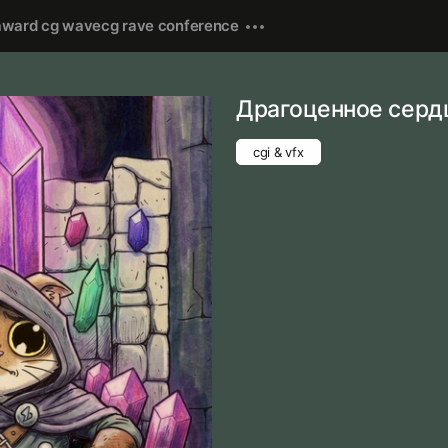
award cg wave
cg rave conference
Драгоценное серд
cgi & vfx