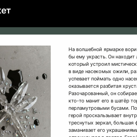
жет
На волшебной ярмарке вори
бы ему украсть. Он находит 
который устроил мистическ
в виде насекомых ожили, ра
успевает поймать одно насе
оказывается разбитая хруст
Разочарованный, он собирае
кто-то манит его в шатёр т
перламутровыми бусами. По
герой проскальзывает внутр
треснутых зеркал, большая 
заманивает его украшениями