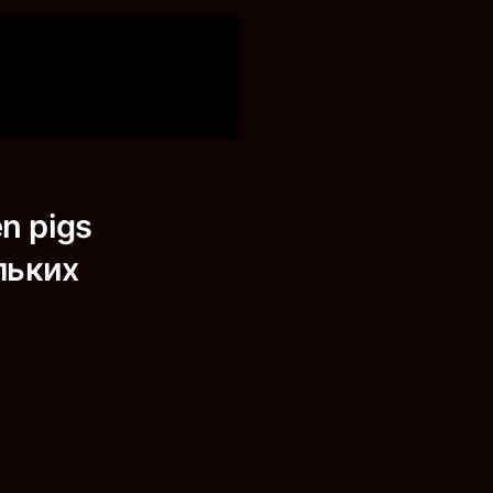
n pigs
льких