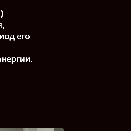
)
,
иод его
энергии.