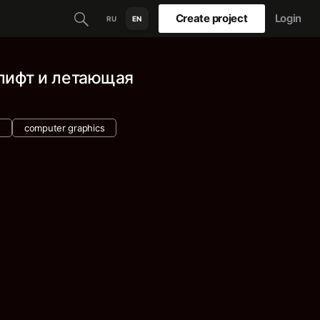
Create project
Login
RU
EN
 лифт и летающая
computer graphics