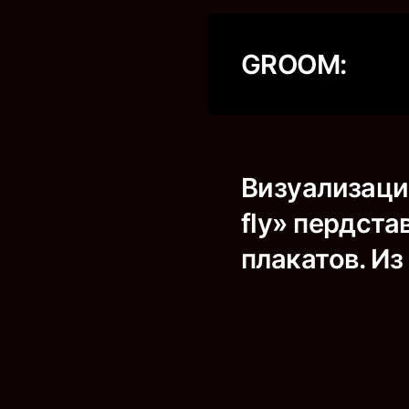
GROOM:
Визуализаци
fly» пердст
плакатов. Из