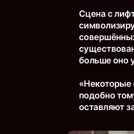
Сцена с лифт
символизиру
совершённых 
существован
больше оно у
«Некоторые 
подобно том
оставляют з