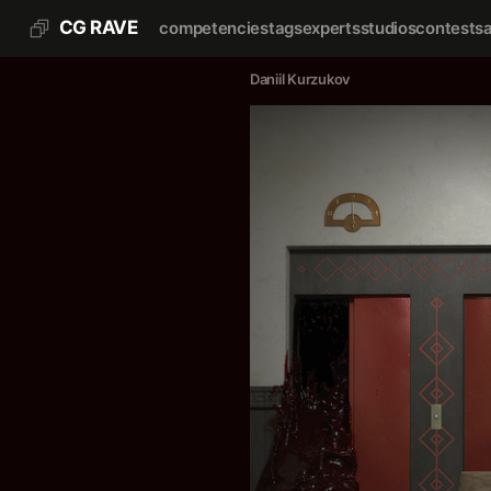
CG RAVE
competencies
tags
experts
studios
contests
Daniil Kurzukov