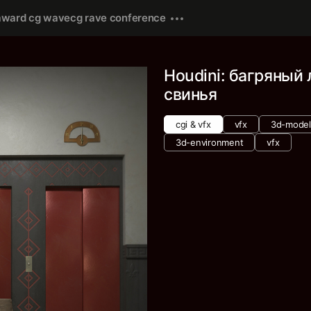
award cg wave
cg rave conference
Houdini: багряный
свинья
cgi & vfx
vfx
3d-model
3d-environment
vfx