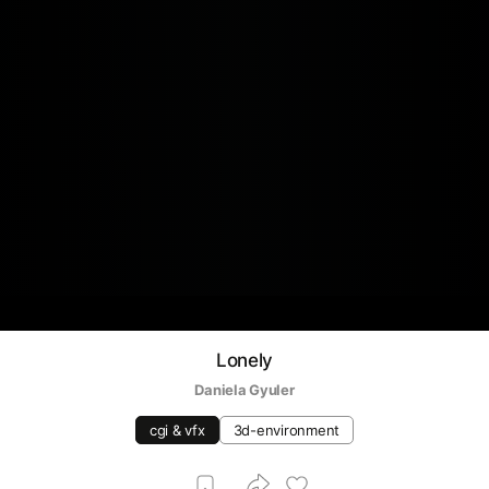
Lonely
Daniela Gyuler
cgi & vfx
3d-environment