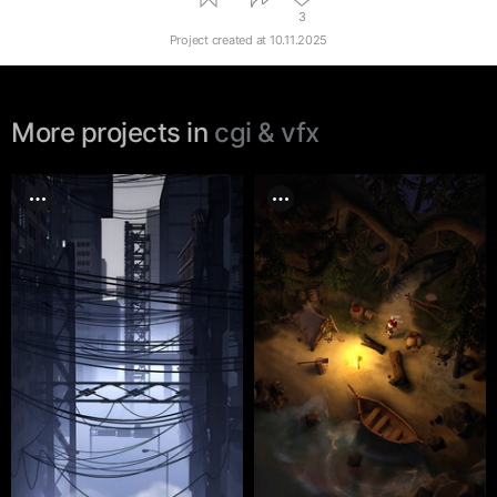
3
Project created at
10.11.2025
More projects in
cgi & vfx