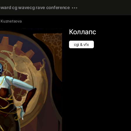
award cg wave
cg rave conference
a Kuznetsova
Коллапс
cgi & vfx