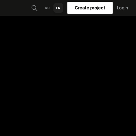
Create project
Login
RU
EN