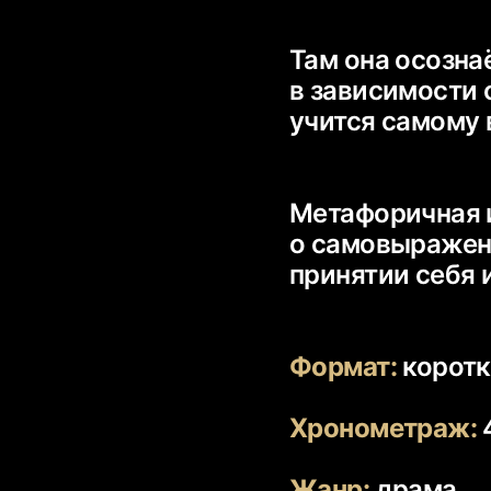
Там она осознаё
в зависимости 
Метафоричная 
о самовыражени
Формат:
коротк
Хронометраж:
Жанр: