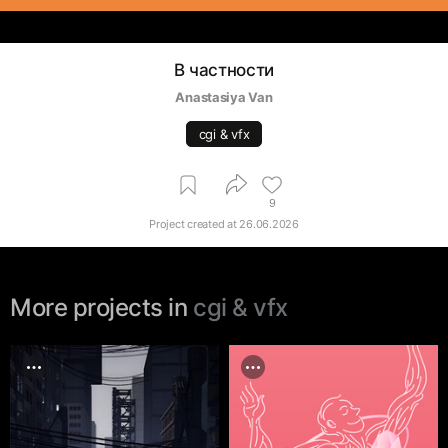
В частности
Anastasiya Van
cgi & vfx
9
Project created at
26.06.2026
More projects in
cgi & vfx