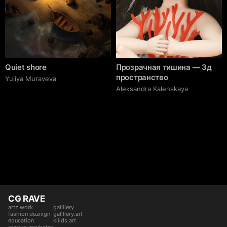
Quiet shore
Прозрачная тишина — 3д
пространство
Yuliya Muraveva
Aleksandra Kalenskaya
CG RAVE
artz work
gallllery
fashion deziiign
gallllery.art
education
kiiids.art