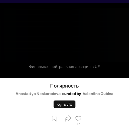
Финальная нейтральная локация в UE
Полярность
Anastasiya Neskorodeva
curated by
Valentina Gubina
cgi & vfx
17