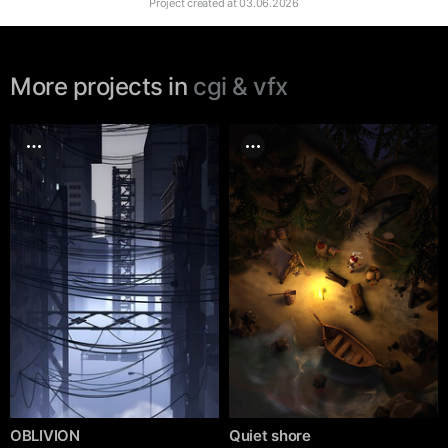
Project created at
03.06.2026
More projects in
cgi & vfx
OBLIVION
Quiet shore