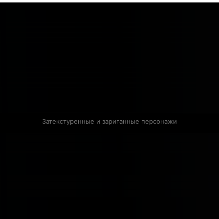
Затекстуренные и зариганные персонажи