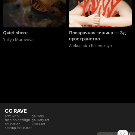
Quiet shore
Прозрачная тишина — 3д
пространство
Yuliya Muraveva
Aleksandra Kalenskaya
CG RAVE
artz work
gallllery
fashion deziiign
gallllery.art
education
kiiids.art
startup incubator