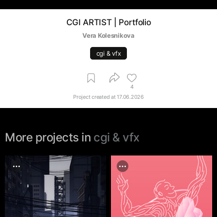
CGI ARTIST | Portfolio
Vera Kolesnikova
cgi & vfx
4
Project created at
17.06.2026
More projects in
cgi & vfx